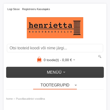
Logi Sisse
Registreeru Kasutajaks
0
toode(t) -
0,00
€
MENÜÜ
TOOTEGRUPID
»
home
Puuvillasatiinist voodilina