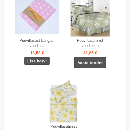
Puuvillasest kangast
Puuvillasatiinist
voodilina
voodipesu
16,53 €
41,85 €
Vaata toodet
Puuvillasatiinist