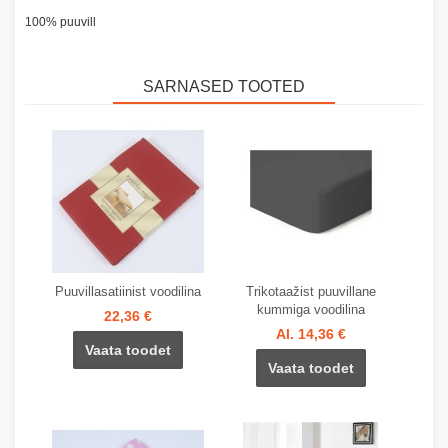
100% puuvill
SARNASED TOOTED
Puuvillasatiinist voodilina
Trikotaažist puuvillane
kummiga voodilina
22,36 €
Al. 14,36 €
Vaata toodet
Vaata toodet